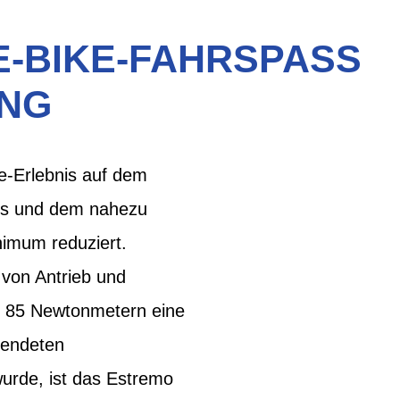
-BIKE-FAHRSPASS M
UNG
e-Erlebnis auf dem
ors und dem nahezu
nimum reduziert.
 von Antrieb und
n 85 Newtonmetern eine
llendeten
wurde, ist das Estremo