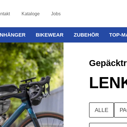
ntakt
Kataloge
Jobs
NHÄNGER
BIKEWEAR
ZUBEHÖR
TOP-M
Gepäcktr
LEN
ALLE
PA