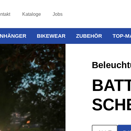
ntakt
Kataloge
Jobs
NHÄNGER
BIKEWEAR
ZUBEHÖR
TOP-M
Beleuch
BATT
SCH