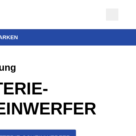
ARKEN
tung
ERIE-
EINWERFER