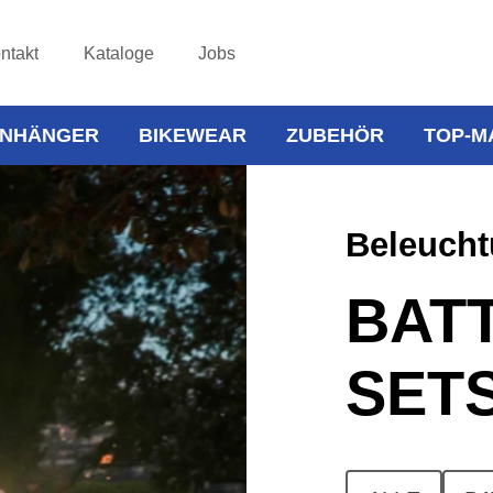
ntakt
Kataloge
Jobs
NHÄNGER
BIKEWEAR
ZUBEHÖR
TOP-M
Beleuch
BAT
SET